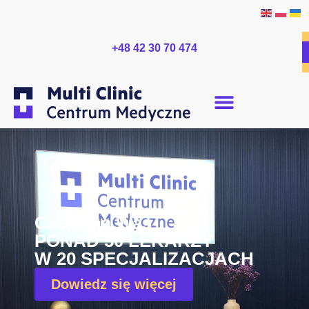
+48 42 30 70 474
DIAGNOSTYKA USG
na profesjonalnym sprz
CH
najlepszych marek
Dowiedz się więcej