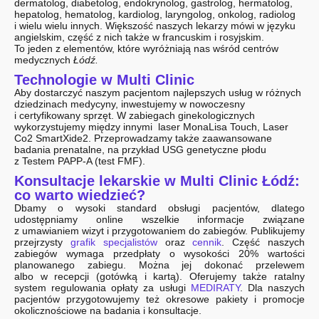
dermatolog, diabetolog, endokrynolog, gastrolog, hermatolog,
hepatolog, hematolog, kardiolog, laryngolog, onkolog, radiolog
i wielu wielu innych. Większość naszych lekarzy mówi w języku
angielskim, część z nich także w francuskim i rosyjskim.
To jeden z elementów, które wyróżniają nas wśród centrów
medycznych
Łódź.
Technologie w Multi Clinic
Aby dostarczyć naszym pacjentom najlepszych usług w różnych
dziedzinach medycyny, inwestujemy w nowoczesny
i certyfikowany sprzęt. W zabiegach ginekologicznych
wykorzystujemy między innymi laser MonaLisa Touch, Laser
Co2 SmartXide2. Przeprowadzamy także zaawansowane
badania prenatalne, na przykład USG genetyczne płodu
z Testem PAPP-A (test FMF).
Konsultacje lekarskie w Multi Clinic Łódź:
co warto wiedzieć?
Dbamy o wysoki standard obsługi pacjentów, dlatego
udostępniamy online wszelkie informacje związane
z umawianiem wizyt i przygotowaniem do zabiegów. Publikujemy
przejrzysty
grafik specjalistów
oraz
cennik
. Część naszych
zabiegów wymaga przedpłaty o wysokości 20% wartości
planowanego zabiegu. Można jej dokonać przelewem
albo w recepcji (gotówką i kartą). Oferujemy także ratalny
system regulowania opłaty za usługi
MEDIRATY
. Dla naszych
pacjentów przygotowujemy też okresowe pakiety i promocje
okolicznościowe na badania i konsultacje.