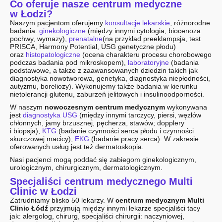
Co oferuje nasze centrum medyczne
w Łodzi?
Naszym pacjentom oferujemy
konsultacje lekarskie
, różnorodne
badania:
ginekologiczne
(między innymi cytologia, biocenoza
pochwy, wymazy),
prenatalne
(na przykład preeklampsja, test
PRISCA, Harmony Potential, USG genetyczne płodu)
oraz
histopatologiczne
(ocena charakteru procesu chorobowego
podczas badania pod mikroskopem),
laboratoryjne
(badania
podstawowe, a także z zaawansowanych dziedzin takich jak
diagnostyka nowotworowa, genetyka, diagnostyka niepłodności,
autyzmu, boreliozy). Wykonujemy także badania w kierunku
nietolerancji glutenu, zaburzeń jelitowych i insulinoodporności.
W naszym
nowoczesnym centrum medycznym
wykonywana
jest
diagnostyka USG
(między innymi tarczycy, piersi, węzłów
chłonnych, jamy brzusznej, pęcherza, stawów; dopplery
i biopsja),
KTG
(badanie czynności serca płodu i czynności
skurczowej macicy),
EKG
(badanie pracy serca). W zakresie
oferowanych usług jest też dermatoskopia.
Nasi pacjenci mogą poddać się zabiegom ginekologicznym,
urologicznym, chirurgicznym, dermatologicznym.
Specjaliści centrum medycznego Multi
Clinic w Łodzi
Zatrudniamy blisko 50 lekarzy. W
centrum medycznym Multi
Clinic Łódź
przyjmują między innymi lekarze specjaliści tacy
jak: alergolog, chirurg, specjaliści chirurgii: naczyniowej,