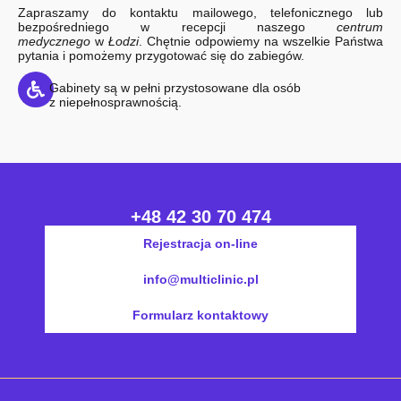
Zapraszamy do kontaktu mailowego, telefonicznego lub
bezpośredniego w recepcji naszego
centrum
medycznego
w
Łodzi
. Chętnie odpowiemy na wszelkie Państwa
pytania i pomożemy przygotować się do zabiegów.
Gabinety są w pełni przystosowane dla osób
z niepełnosprawnością.
+48 42 30 70 474
Rejestracja on-line
info@multiclinic.pl
Formularz kontaktowy