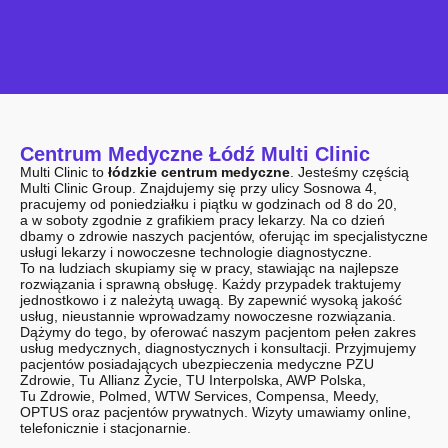
Centrum Medyczne Łódź Multi Clinic
Multi Clinic to
łódzkie centrum medyczne
. Jesteśmy częścią
Multi Clinic Group. Znajdujemy się przy ulicy Sosnowa 4,
pracujemy od poniedziałku i piątku w godzinach od 8 do 20,
a w soboty zgodnie z grafikiem pracy lekarzy. Na co dzień
dbamy o zdrowie naszych pacjentów, oferując im specjalistyczne
usługi lekarzy i nowoczesne technologie diagnostyczne.
To na ludziach skupiamy się w pracy, stawiając na najlepsze
rozwiązania i sprawną obsługę. Każdy przypadek traktujemy
jednostkowo i z należytą uwagą. By zapewnić wysoką jakość
usług, nieustannie wprowadzamy nowoczesne rozwiązania.
Dążymy do tego, by oferować naszym pacjentom pełen zakres
usług medycznych, diagnostycznych i konsultacji. Przyjmujemy
pacjentów posiadających ubezpieczenia medyczne PZU
Zdrowie, Tu Allianz Życie, TU Interpolska, AWP Polska,
Tu Zdrowie, Polmed, WTW Services, Compensa, Meedy,
OPTUS oraz pacjentów prywatnych. Wizyty umawiamy online,
telefonicznie i stacjonarnie.