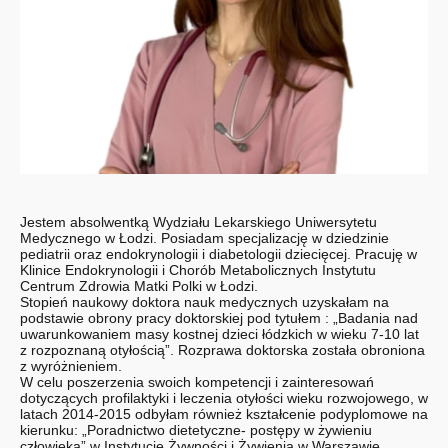
Jestem absolwentką Wydziału Lekarskiego Uniwersytetu
Medycznego w Łodzi. Posiadam specjalizację w dziedzinie
pediatrii oraz endokrynologii i diabetologii dziecięcej. Pracuję w
Klinice Endokrynologii i Chorób Metabolicznych Instytutu
Centrum Zdrowia Matki Polki w Łodzi.
Stopień naukowy doktora nauk medycznych uzyskałam na
podstawie obrony pracy doktorskiej pod tytułem : „Badania nad
uwarunkowaniem masy kostnej dzieci łódzkich w wieku 7-10 lat
z rozpoznaną otyłością”. Rozprawa doktorska została obroniona
z wyróżnieniem.
W celu poszerzenia swoich kompetencji i zainteresowań
dotyczących profilaktyki i leczenia otyłości wieku rozwojowego, w
latach 2014-2015 odbyłam również kształcenie podyplomowe na
kierunku: „Poradnictwo dietetyczne- postępy w żywieniu
człowieka” w Instytucie Żywności i Żywienia w Warszawie.