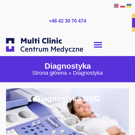
+48 42 30 70 474
Diagnostyka
Strona główna
»
Diagnostyka
Diagnostyka USG