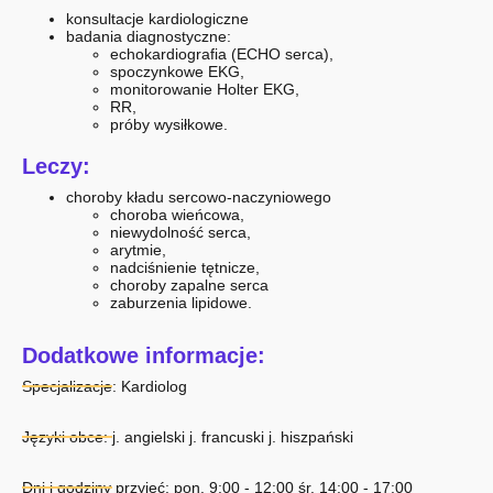
konsultacje kardiologiczne
badania diagnostyczne:
echokardiografia (ECHO serca),
spoczynkowe EKG,
monitorowanie Holter EKG,
RR,
próby wysiłkowe.
Leczy:
choroby kładu sercowo-naczyniowego
choroba wieńcowa,
niewydolność serca,
arytmie,
nadciśnienie tętnicze,
choroby zapalne serca
zaburzenia lipidowe.
Dodatkowe informacje:
Specjalizacje:
Kardiolog
Języki obce: j. angielski j. francuski j. hiszpański
Dni i godziny przyjęć: pon. 9:00 - 12:00 śr. 14:00 - 17:00