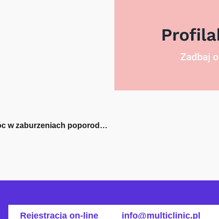
W jaki sposób ginekologia estetyczna może pomóc w zaburzeniach poporodowych?
Rejestracja on-line
info@multiclinic.pl