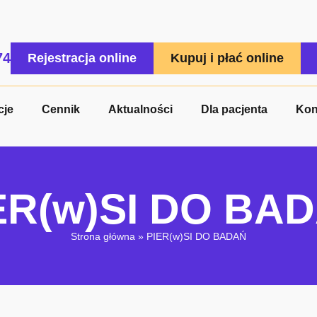
74
Rejestracja online
Kupuj i płać online
cje
Cennik
Aktualności
Dla pacjenta
Kon
ER(w)SI DO BA
Strona główna
»
PIER(w)SI DO BADAŃ