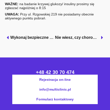
WAŻNE:
na badanie krzywej glukozy/ insuliny prosimy się
zgłaszać najpóźniej o 8:15
UWAGA:
Przy ul. Rzgowskiej 219 nie posiadamy obecnie
aktywnego punktu pobrań.
Wykonaj bezpieczne badanie USG w Multi Clinic
Nie wiesz, czy chorowałeś/łaś na COVID-19? Zbadaj przeciwciała (IGG, IGM)
+48 42 30 70 474
Rejestracja on-line
info@multiclinic.pl
Formularz kontaktowy