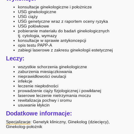
konsultacje ginekologiczne i położnicze
USG ginekologiczne
USG ciąży
USG genetyczne wraz z raportem oceny ryzyka
USG połówkowe
pobieranie materiału do badań ginekologicznych
tj. cytologia, wymazy
konsultacje w sprawie antykoncepcji
opis testu PAPP-A
zabiegi laserowe z zakresu ginekologii estetycznej
Leczy:
wszystkie schorzenia ginekologiczne
zaburzenia miesiączkowania
nieprawidłowości owulacji
infekcje
leczenie niepłodności
prowadzenie ciąży fizjologicznej i powikłanej
laserowe leczenie nietrzymania moczu
rewitalizacja pochwy i sromu
usuwanie kłykcin
Dodatkowe informacje:
Specjalizacje:
Genetyk kliniczny
,
Ginekolog (dziecięcy)
,
Ginekolog-położnik