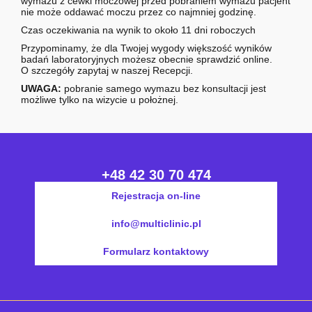
wymazu z cewki moczowej przed pobraniem wymazu pacjent
nie może oddawać moczu przez co najmniej godzinę.
Czas oczekiwania na wynik to około 11 dni roboczych
Przypominamy, że dla Twojej wygody większość wyników
badań laboratoryjnych możesz obecnie sprawdzić online.
O szczegóły zapytaj w naszej Recepcji.
UWAGA:
pobranie samego wymazu bez konsultacji jest
możliwe tylko na wizycie u położnej.
+48 42 30 70 474
Rejestracja on-line
info@multiclinic.pl
Formularz kontaktowy