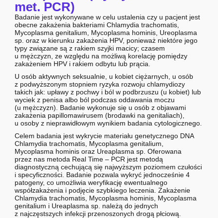
met. PCR)
Badanie jest wykonywane w celu ustalenia czy u pacjent jest
obecne zakażenia bakteriami Chlamydia trachomatis,
Mycoplasma genitalium, Mycoplasma hominis, Ureoplasma
sp. oraz w kierunku zakażenia HPV, ponieważ niektóre jego
typy związane są z rakiem szyjki macicy; czasem
u mężczyzn, ze względu na możliwą korelację pomiędzy
zakażeniem HPV i rakiem odbytu lub prącia.
U osób aktywnych seksualnie, u kobiet ciężarnych, u osób
z podwyższonym stopniem ryzyka rozwoju chlamydiozy
takich jak: upławy z pochwy i ból w podbrzuszu (u kobiet) lub
wyciek z penisa albo ból podczas oddawania moczu
(u mężczyzn). Badanie wykonuje się u osób z objawami
zakażenia papillomawirusem (brodawki na genitaliach),
u osoby z nieprawidłowym wynikiem badania cytologicznego.
Celem badania jest wykrycie materiału genetycznego DNA
Chlamydia trachomatis, Mycoplasma genitalium,
Mycoplasma hominis oraz Ureaplasma sp. Oferowana
przez nas metoda Real Time – PCR jest metodą
diagnostyczną cechującą się najwyższym poziomem czułości
i specyficzności. Badanie pozwala wykryć jednocześnie 4
patogeny, co umożliwia weryfikację ewentualnego
współzakażenia i podjęcie szybkiego leczenia. Zakażenie
Chlamydia trachomatis, Mycoplasma hominis, Mycoplasma
genitalium i Ureaplasma sp. należą do jednych
z najczęstszych infekcji przenoszonych drogą płciową.