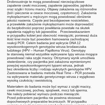
Drobnoustroje te mogą powodować nierzeżączkowe
zapalenie cewki moczowej, zapalenie jajowodów, jajników
oraz szyjki i trzonu macicy. Objawy zakażenia są różnorodne
(ból i pieczenie w cewce moczowej, częstomocz). Zakażenia
mykoplazmami u mężczyzn mogą powodować obniżenie
jakości nasienia. Częste jest bezobjawowe nosicielstwo,
a przewlekłe zakażenie mykoplazmami może doprowadzić
do bezpłodności poprzez powikłania powstałe na skutek
zapalenia najądrzy lub jajowodów. . Przeciwwskazaniem
w przypadku kobiet jest obecność miesiączki, ponieważ duża
ilość krwi może być powodem hamowania zachodzącej
reakcji PCR. Celem badania jest wykrycie DNA 12
wysokoonkogennych genotypów wirusa brodawczaka
ludzkiego (HPV – Human Papilloma Virus). Genotypy
te stanowią niemal wszystkie wykrywane typy wirusa mogące
powodować raka szyjki macicy. Otrzymany wynik umożliwia
stwierdzenie, czy pacjentka jest zakażona wymienionymi
powyżej wysokoonkogennymi typami wirusa, jednak
bez określenia liczby i rodzaju wykrytych genotypów HPV.
Zastosowana w badaniu metoda Real Time – PCR pozwala
na wykrywanie materiału genetycznego wirusa z wyjątkowo
wysoką czułością i swoistością.
Materiałem do badania może być wymaz z szyjki macicy,
cewki moczowej, pochwy, spojówek, mocz lub sperma.
Nie należy pobierać wymazu podczas miesiączki.
Przed pobraniem pacjentka nie powinna stosować
dopochwowych preparatów leczniczych. W przypadku