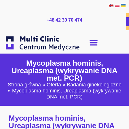
+48 42 30 70 474
Mycoplasma hominis,
Ureaplasma (wykrywanie DNA
met. PCR)
Strona główna
»
Oferta
»
Badania ginekologiczne
»
Mycoplasma hominis, Ureaplasma (wykrywanie
DNA met. PCR)
Mycoplasma hominis,
Ureaplasma (wykrywanie DNA