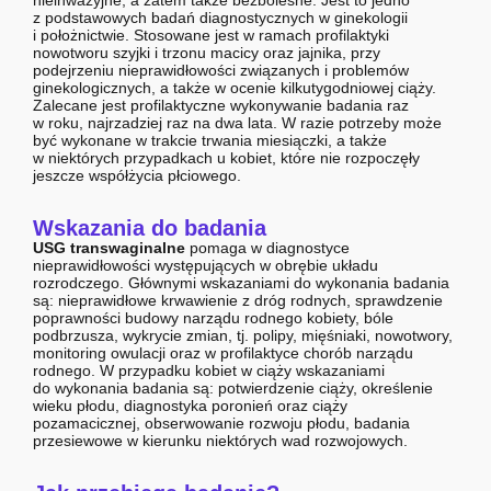
nieinwazyjne, a zatem także bezbolesne. Jest to jedno
z podstawowych badań diagnostycznych w ginekologii
i położnictwie. Stosowane jest w ramach profilaktyki
nowotworu szyjki i trzonu macicy oraz jajnika, przy
podejrzeniu nieprawidłowości związanych i problemów
ginekologicznych, a także w ocenie kilkutygodniowej ciąży.
Zalecane jest profilaktyczne wykonywanie badania raz
w roku, najrzadziej raz na dwa lata. W razie potrzeby może
być wykonane w trakcie trwania miesiączki, a także
w niektórych przypadkach u kobiet, które nie rozpoczęły
jeszcze współżycia płciowego.
Wskazania do badania
USG transwaginalne
pomaga w diagnostyce
nieprawidłowości występujących w obrębie układu
rozrodczego. Głównymi wskazaniami do wykonania badania
są: nieprawidłowe krwawienie z dróg rodnych, sprawdzenie
poprawności budowy narządu rodnego kobiety, bóle
podbrzusza, wykrycie zmian, tj. polipy, mięśniaki, nowotwory,
monitoring owulacji oraz w profilaktyce chorób narządu
rodnego. W przypadku kobiet w ciąży wskazaniami
do wykonania badania są: potwierdzenie ciąży, określenie
wieku płodu, diagnostyka poronień oraz ciąży
pozamacicznej, obserwowanie rozwoju płodu, badania
przesiewowe w kierunku niektórych wad rozwojowych.