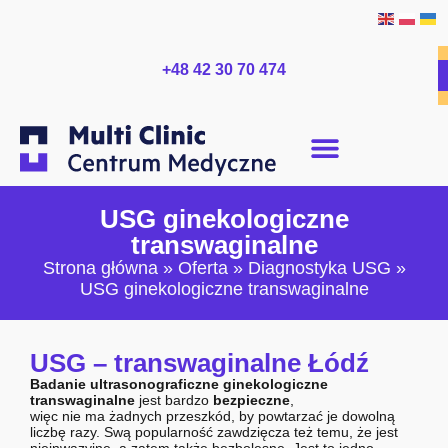
+48 42 30 70 474
USG ginekologiczne
transwaginalne
Strona główna
»
Oferta
»
Diagnostyka USG
»
USG ginekologiczne transwaginalne
USG – transwaginalne Łódź
Badanie ultrasonograficzne ginekologiczne
transwaginalne
jest bardzo
bezpieczne
,
więc nie ma żadnych przeszkód, by powtarzać je dowolną
liczbę razy. Swą popularność zawdzięcza też temu, że jest