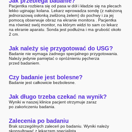
Jak przebiega badanie?
Pacjentka rozbiera się od pasa w dół i kładzie się na plecach
lekko uginając kolana. Lekarz wprowadza sondę (z nałożoną
jednorazową osłonką zwilżoną żelem) do pochwy i za jej
pomocą obserwuje obraz na ekranie monitora . Pacjentka
ma również swój monitor, na którym widzi to sam co lekarz
na ekranie aparatu. Sonda jest podłużna i ma grubość około
2 cm.
Jak należy się przygotować do USG?
Badanie nie wymaga żadnego specjalnego przygotowania.
Należy jedynie pamiętać o opróżnieniu pęcherza
przed badaniem.
Czy badanie jest bolesne?
Badanie jest całkowicie bezbolesne.
Jak długo trzeba czekać na wynik?
Wyniki w naszej klinice pacjent otrzymuje zaraz
po zakończeniu badania.
Zalecenia po badaniu
Brak szczególnych zaleceń po badaniu. Wyniki należy
skonsultować z lekarzem specjalistą.