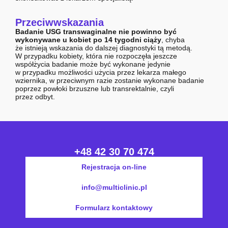
Przeciwwskazania
Badanie USG transwaginalne
nie powinno być
wykonywane u kobiet po 14 tygodni ciąży
, chyba
że istnieją wskazania do dalszej diagnostyki tą metodą.
W przypadku kobiety, która nie rozpoczęła jeszcze
współżycia badanie może być wykonane jedynie
w przypadku możliwości użycia przez lekarza małego
wziernika, w przeciwnym razie zostanie wykonane badanie
poprzez powłoki brzuszne lub transrektalnie, czyli
przez odbyt.
+48 42 30 70 474
Rejestracja on-line
info@multiclinic.pl
Formularz kontaktowy