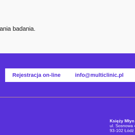
nania badania.
Rejestracja on-line
info@multiclinic.pl
Księży Młyn
ul. Sosnowa 
93-102 Łódź