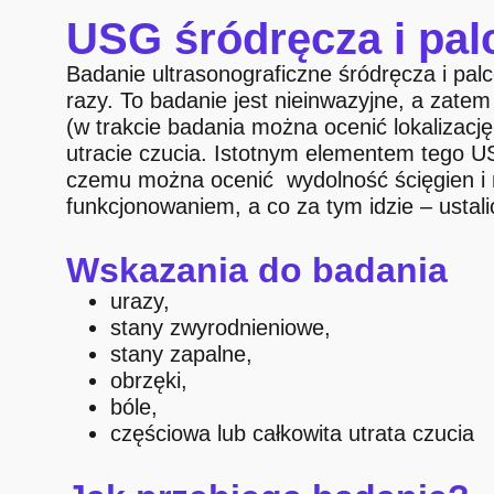
USG śródręcza i pa
Badanie ultrasonograficzne śródręcza i pal
razy. To badanie jest nieinwazyjne, a zate
(w trakcie badania można ocenić lokalizacj
utracie czucia. Istotnym elementem tego U
czemu można ocenić wydolność ścięgien i r
funkcjonowaniem, a co za tym idzie – ustali
Wskazania do badania
urazy,
stany zwyrodnieniowe,
stany zapalne,
obrzęki,
bóle,
częściowa lub całkowita utrata czucia