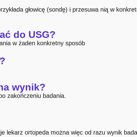
przykłada głowicę (sondę) i przesuwa nią w konkre
wać do USG?
dania w żaden konkretny sposób
e?
 na wynik?
 po zakończeniu badania.
je lekarz ortopeda można więc od razu wynik bada