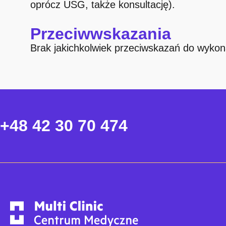
oprócz USG, także konsultację).
Przeciwwskazania
Brak jakichkolwiek przeciwskazań do wyko
+48 42 30 70 474