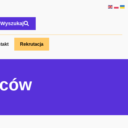
Wyszukaj
takt
Rekrutacja
lców