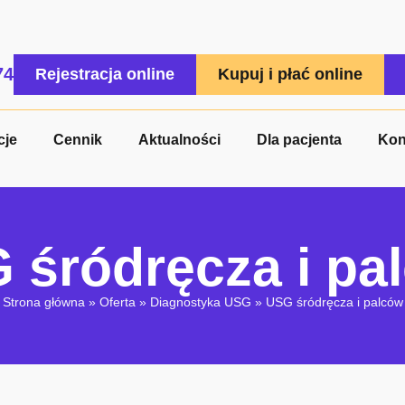
74
Rejestracja online
Kupuj i płać online
cje
Cennik
Aktualności
Dla pacjenta
Kon
 śródręcza i pa
Strona główna
»
Oferta
»
Diagnostyka USG
»
USG śródręcza i palców