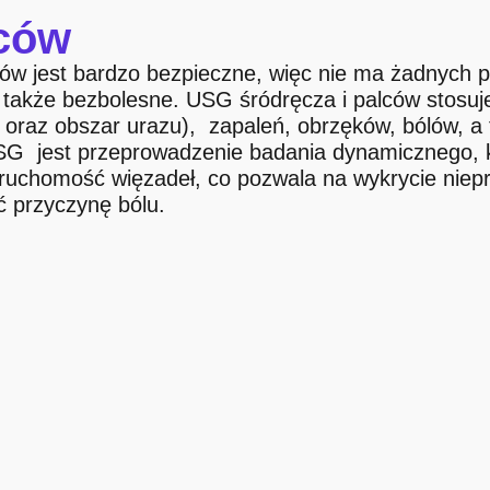
lców
ców
jest bardzo bezpieczne, więc nie ma żadnych p
m także bezbolesne. USG śródręcza i palców
stosuj
ę oraz obszar urazu), zapaleń, obrzęków, bólów, a 
SG jest przeprowadzenie badania dynamicznego, kt
uchomość więzadeł, co pozwala na wykrycie niepr
ć przyczynę bólu.