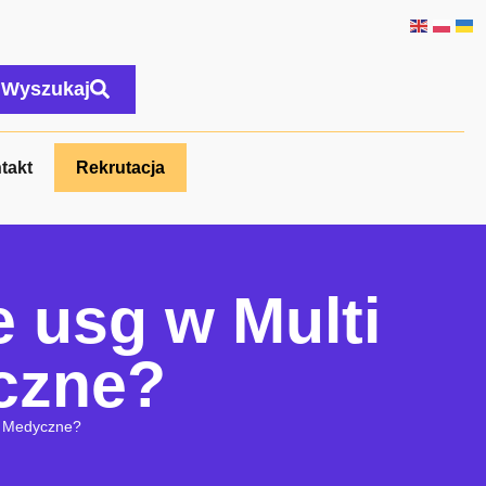
Wyszukaj
takt
Rekrutacja
 usg w Multi
czne?
um Medyczne?