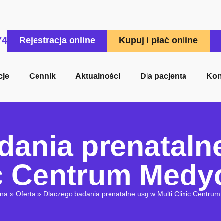
74
Rejestracja online
Kupuj i płać online
cje
Cennik
Aktualności
Dla pacjenta
Kon
dania prenatalne
ic Centrum Medy
wna
»
Oferta
»
Dlaczego badania prenatalne usg w Multi Clinic Centr