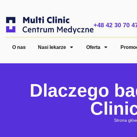
+48 42 30 70 4
O nas
Nasi lekarze
Oferta
Promo
Dlaczego ba
Clin
Strona głó