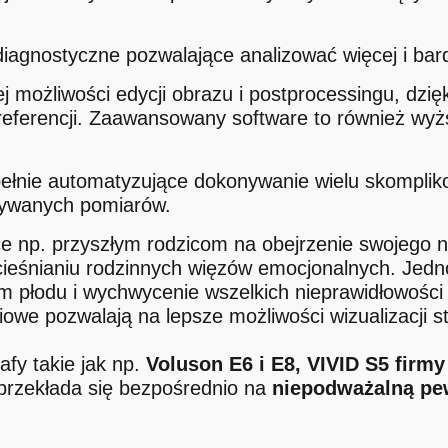
iagnostyczne pozwalające analizować więcej i bar
 możliwości edycji obrazu i postprocessingu, dzięk
referencji. Zaawansowany software to również wyż
upełnie automatyzujące dokonywanie wielu skompli
nywanych pomiarów.
e np. przyszłym rodzicom na obejrzenie swojego n
cieśnianiu rodzinnych więzów emocjonalnych. Jed
m płodu i wychwycenie wszelkich nieprawidłowości
owe pozwalają na lepsze możliwości wizualizacji s
fy takie jak np.
Voluson E6 i E8, VIVID S5 firm
przekłada się bezpośrednio na
niepodważalną pe