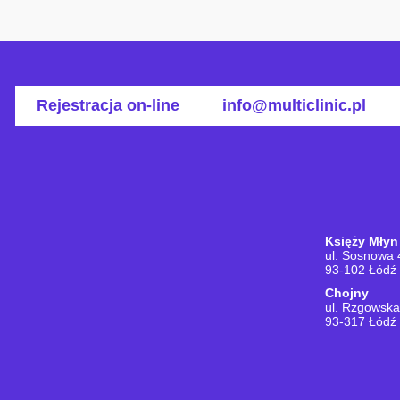
Rejestracja on-line
info@multiclinic.pl
Księży Młyn
ul. Sosnowa 
93-102 Łódź
Chojny
ul. Rzgowsk
93-317 Łódź