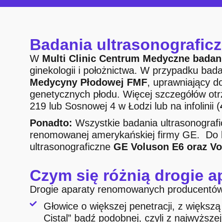
Badania ultrasonografic
W
Multi Clinic Centrum Medyczne badan
ginekologii i położnictwa. W przypadku ba
Medycyny Płodowej FMF
, uprawniający 
genetycznych płodu. Więcej szczegółów ot
219 lub Sosnowej 4 w Łodzi lub na infolinii (
Ponadto:
Wszystkie badania ultrasonograf
renomowanej amerykańskiej firmy GE. Do b
ultrasonograficzne
GE Voluson E6 oraz Vo
Czym się różnią drogie a
Drogie aparaty renomowanych producentów 
Głowice o większej penetracji, z większ
Cistal” bądź podobnej, czyli z najwyższe