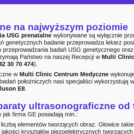
zne na najwyższym poziomie
ia USG prenatalne
wykonywane są wyłącznie przez
dań genetycznych badanie przeprowadza lekarz pos
do przeprowadzania badań USG genetycznego oraz 
rzymają Państwo na naszej Recepcji w
Multi Clin
42 30 70 474
).
iczne w
Multi Clinic Centrum Medyczne
wykonuje
adań położniczych nasi specjaliści wykorzystują 
luson E8
.
paraty ultrasonograficzne od
jak firma GE posiadają min.:
ą liczbą elementów tworzących obraz. Głowice takie
j jakości kryształów piezoelektrycznych tworzącyc