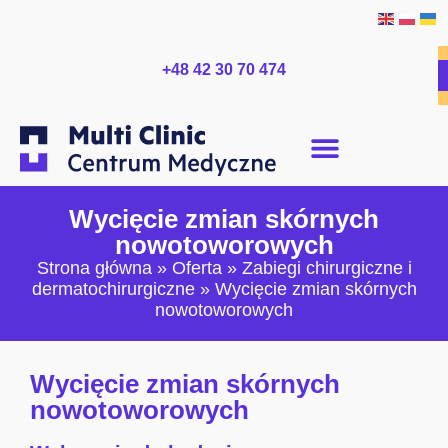
+48 42 30 70 474
Wycięcie zmian skórnych
nowotoworowych
Strona główna
»
Oferta
»
Zabiegi chirurgiczne i
dermatochirurgiczne
»
Wycięcie zmian skórnych
nowotoworowych
Wycięcie zmian skórnych
nowotoworowych