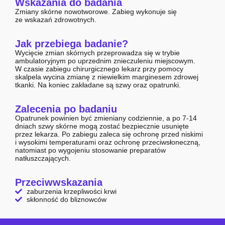
Wskazania do badania
Zmiany skórne nowotworowe. Zabieg wykonuje się
ze wskazań zdrowotnych.
Jak przebiega badanie?
Wycięcie zmian skórnych przeprowadza się w trybie
ambulatoryjnym po uprzednim znieczuleniu miejscowym.
W czasie zabiegu chirurgicznego lekarz przy pomocy
skalpela wycina zmianę z niewielkim marginesem zdrowej
tkanki. Na koniec zakładane są szwy oraz opatrunki.
Zalecenia po badaniu
Opatrunek powinien być zmieniany codziennie, a po 7-14
dniach szwy skórne mogą zostać bezpiecznie usunięte
przez lekarza. Po zabiegu zaleca się ochronę przed niskimi
i wysokimi temperaturami oraz ochronę przeciwsłoneczną,
natomiast po wygojeniu stosowanie preparatów
natłuszczających.
Przeciwwskazania
zaburzenia krzepliwości krwi
skłonność do bliznowców